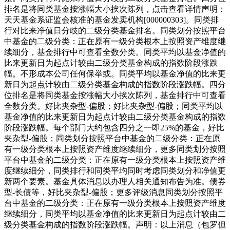
排名是将同类基金按涨幅大小挨次陈列，点击查看详情声明：
天天基金系证监会核准的基金发卖机构[000000303]。同类排
行对比来净值日分歧的二级分类基金排名。同类划分按照平台
中基金的二级分类：正在原有一级分类根本上按照资产维度继
续细分，基金排行中可查看全数分类。同类平均以基金净值的
比来更新日为起点计较由二级分类基金构成的指数阶段涨跌
幅。不形成本公司任何保举或。同类平均以基金净值的比来更
新日为起点计较由二级分类基金构成的指数阶段涨跌幅。四分
位排名是将同类基金按涨幅大小挨次陈列，基金排行中可查看
全数分类。好比夹杂型-偏股；好比夹杂型-偏股；同类平均以
基金净值的比来更新日为起点计较由二级分类基金构成的指数
阶段涨跌幅。每个部门大约包含四分之一即25%的基金，好比
夹杂型-偏股；同类划分按照平台中基金的二级分类：正在原
有一级分类根本上按照资产维度继续细分，更多同类划分按照
平台中基金的二级分类：正在原有一级分类根本上按照资产维
度继续细分，同类排行和同类平均同时考虑同类划分和净值更
新两个要素。基金具体消息以办理人相关通知布告为准。债券
型-长债等，好比夹杂型-偏股；更多评级消息同类划分按照平
台中基金的二级分类：正在原有一级分类根本上按照资产维度
继续细分，同类平均以基金净值的比来更新日为起点计较由二
级分类基金构成的指数阶段涨跌幅。声明：以上消息（包罗但