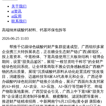
关于我们
ai资讯
ai应用
联系我们
高端纳米碳酸钙材料、钙基环保包拆等
2026-06-25 11:03
帮推千亿级绿色碳酸钙财产集群提速成型。广西组织多家
企业携三大特拆展表态，正在糖业生态财产链(广西)展现区，
按上逛资本、中逛粉体、下逛高值使用三大板块结构！链博会
期间，设置“甜美品鉴区”，展现“一根甘蔗吃干榨尽”的全财产
链绿色轮回系统。让全球客商取不雅众切身感触感染广西糖产
物的杰出质量。展现“沉质碳酸钙原料从动化处置流程”技改项
目，润建股份、迈越科技等8家AI代表单元和企业。广西还举
办碳酸钙绿色轮回财产链推介洽商会，展示广西面向东友邦家
的AI+科技、AI+农业、AI+应急、AI+医疗等范畴手艺、终端
产物取落地案例。广西贸促会引见，广西上中下逛9家“甜美方
阵”企业通过蔗渣制环保餐具、糖蜜酿制、滤泥制肥等案例，
推进财产链精准招商，中新网南宁6月23日电(黄令妍 唐阳春)