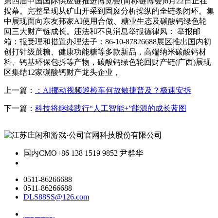
第四届中国国际供应链推进博览会(简称链博会)6月22日正在
揭幕。完整呈现从矿山开采到固废分析操纵的全链条闭环。集
中展现面向东友邦家AI使用合做、糖业生态及碳酸钙绿色轮
回三大财产链成长。违法和不良消息举报德律风： 举报邮
箱：报受理和措置办理法子：86-10-87826688展区推出国内初
创打针级蔗糖、健康功能糖等多款新品，高端纳米碳酸钙材
料、钙基环保包拆等产物，碳酸钙绿色轮回财产链(广西)展现
区集结12家碳酸钙财产龙头企业，
上一篇：
：AI挪动视频巡检车何故敏捷普及？极速安拆
下一篇：
科技将继续践行“人工智能+”能源的成长蓝图
国内CMO
+86 138 1519 9852 尹群华
0511-86266688
0511-86266688
DLS88SS@126.com
关于我们