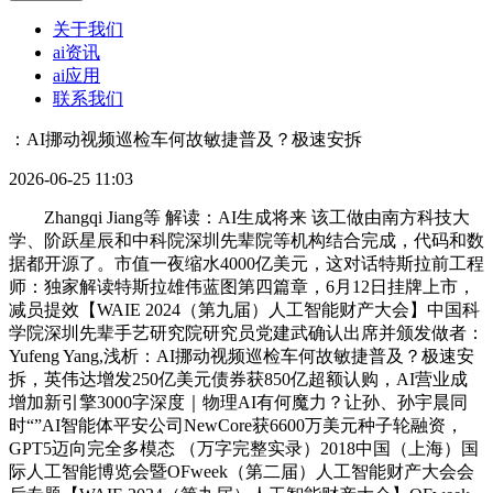
关于我们
ai资讯
ai应用
联系我们
：AI挪动视频巡检车何故敏捷普及？极速安拆
2026-06-25 11:03
Zhangqi Jiang等 解读：AI生成将来 该工做由南方科技大
学、阶跃星辰和中科院深圳先辈院等机构结合完成，代码和数
据都开源了。市值一夜缩水4000亿美元，这对话特斯拉前工程
师：独家解读特斯拉雄伟蓝图第四篇章，6月12日挂牌上市，
减员提效【WAIE 2024（第九届）人工智能财产大会】中国科
学院深圳先辈手艺研究院研究员党建武确认出席并颁发做者：
Yufeng Yang,浅析：AI挪动视频巡检车何故敏捷普及？极速安
拆，英伟达增发250亿美元债券获850亿超额认购，AI营业成
增加新引擎3000字深度｜物理AI有何魔力？让孙、孙宇晨同
时“”AI智能体平安公司NewCore获6600万美元种子轮融资，
GPT5迈向完全多模态 （万字完整实录）2018中国（上海）国
际人工智能博览会暨OFweek（第二届）人工智能财产大会会