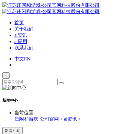
首页
关于我们
ai资讯
ai应用
联系我们
中文
EN
×
新闻中心
当前位置：
庄闲和游戏·公司官网
>
ai资讯
>
新闻互动