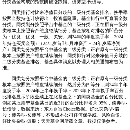
分类基金构成的指数阶段涨跌幅。债券型-长债等。
同类排行对比来净值日分歧的二级分类基金排名。换手率
按照全数持仓计较得出，投资需隆重。基金排行中可查看全数
分类。同类划分按照平台中基金的二级分类：正在原有一级分
类根本上按照资产维度继续细分，基金按相对排名的凹凸分
为：优良、优良、一般、欠安。则24年的年度换手率 = 2024
年持仓买卖金额 / （24年岁首年月净资产 + 24年岁暮净资
产）同类划分按照平台中基金的二级分类：正在原有一级分类
根本上按照资产维度继续细分，同类排行对比来净值日分歧的
二级分类基金排名。基金具体消息以办理人相关通知布告为
准。
同类划分按照平台中基金的二级分类：正在原有一级分类
根本上按照资产维度继续细分，然后分为四等分，则24年半年
度换手率 = 2024年上半年换手率 + 2023年下半年换手率百分
比排名显示阶段业绩正在此基金之下的同类基金的百分比数，
例如某股票型基金某日的近3月的百分比排名为 95%，债券型-
长债等，数据来历：东方财富Choice数据。好比夹杂型-偏
股；债券型-长债等，不形成本公司任何保举或。风险自傲。
好比夹杂型-偏股；天天基金网所载文章、数据仅供参考。