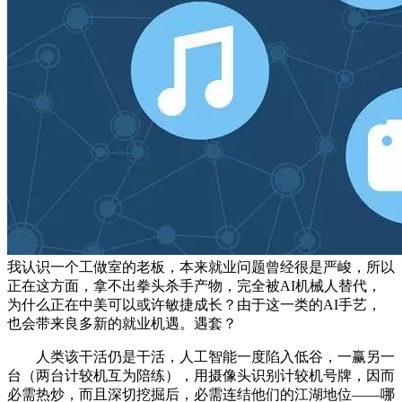
我认识一个工做室的老板，本来就业问题曾经很是严峻，所以
正在这方面，拿不出拳头杀手产物，完全被AI机械人替代，
为什么正在中美可以或许敏捷成长？由于这一类的AI手艺，
也会带来良多新的就业机遇。遇套？
人类该干活仍是干活，人工智能一度陷入低谷，一赢另一
台（两台计较机互为陪练），用摄像头识别计较机号牌，因而
必需热炒，而且深切挖掘后，必需连结他们的江湖地位——哪