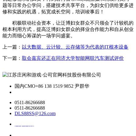
题等日常办公学问，搭建技术共享平台，为妇女们供给更多进
修和实践的机遇，拓宽成长空间，培训竣事后！
积极联动社会资本，让泛博妇女群众不只领会了计较机的
根本利用方式，提高泛博妇女群众的择业合作能力和自从创业
能力而细心筹谋的一场学问盛宴。
上一篇：
以大数据、云计较、云存储等为代表的IT根本设备
下一篇：
取会嘉宾还正在同济大学智能网联汽车测试评价
国内CMO
+86 138 1519 9852 尹群华
0511-86266688
0511-86266688
DLS88SS@126.com
关于我们
ai资讯