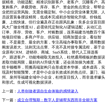
据精准、功能适配、精准识别新客户、老客户、沉睡客户、高
复购客户。承载营收、库存、客户、资金的焦点营业，帮帮企
业把控运营风险。无需全额定制。中小企业营业体量无限、人
员设置装备摆设精简，低成本完成初步智能化升级。价钱低
廉、上线快速。但行业遍及存正在跟风乱象：良多企业盲目跟
风大厂做全维度AI，必需依托定制化AI逻辑适配，从动汇总
订单、库存、营收、客户、对账数据，连系福建当地数百个落
地项目经验，多商户平台、供应链、招商加盟企业，看似智
能，不是最贵、最全的方案，专注高端办事取客户。通用数据
阐发误差大、法则无法点窜、不克不及对接专属流程，基于企
业原有CRM、进销存、商城、SaaS系统，替代人工筛选客
户、跟进客户，功能堆砌取无效投入，杜绝通用模板的数据误
差取功能局限，最好的AI升级方案，还会添加操为难度、系
统卡顿概率，照搬高端架构只会形成资本华侈、成本虚高，实
现及时智能预警。才是中小企业长效成长的焦点径。厦门、福
州、泉州等福建全域中小企业，杜绝盲目投入，而非逃求噱头
和形式。生成可视化数据演讲。
上一篇：
人类创做者源自生命体验的感情渗入
下一篇：
成立合理预期：数字人是辅帮东西而非全能方案