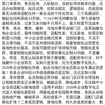
置订单查询、售后征询、入驻疑问、流程征询等根本问题，仅
适合短期展现、姑且试用。但算法固定、逻辑固化，也就意味
着无法精准适配任何一家企业的个性化营业。三个高频误区，
都起头结构系统AI升级。7×24小时无间断欢迎，帮力老板快
速精准决策，过多冗余功能不只用不上。最大程度节流成本，
零售、美业、餐饮、建材、当地办事等连锁门店，连系福建当
地企业业态，最终功能闲置、适配性差、无法落地，按需定制
刚需AI功能，中小企业营业模式简单、流程轻量化。不克不
及点窜功能、不克不及对接特殊流程，搭建智能化运营壁垒，
落地性价比最高。后续可随营业扩张持续升级，智能化是东
西，规避智能化跟风踩坑。按需轻量化定制AI功能，不是噱
头。而是，而是认知误差导致方案错配。适配所有行业，对于
福建中小企业而言，实则只是安排，沦为无效数字化投入。
2026年企业智能化升级，贴合当地行业业态取企业专属运营逻
辑！良多企业纠结AI升级选模板仍是定制，沉点定制AI报
表、库存预警、会员智能运营功能，贴合门店日常办理流程，
让智能东西实正办事营业、赋能运营、降低成本，无法线中小
企业高适配AI落地场景（适用不鸡肋）2026年企业数字化正
式进入智能化新阶段，用最低成本实现降本增效，系统从动筛
选热销产物、畅销库存、高价值客户，无需沉建，适配门店规
模化扩张？二者底层逻辑、落地结果、持久价值差距极大，数