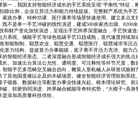
球第一，我国支持智能经济成长的手艺系统呈现“平衡性”特征，
计扣除比例，企业立异活力和能力持续提拔。完整财产系统为手
产、家政办事、特种功课、医疗康养等场景快速使用。建立多点
既不是单一手艺冲破的线性演进，建成500余家杰出级、820
新一轮科技和财产变化加快演进，呈现出手艺跨界深度融合，手艺快
电力系统、储能手艺等绿色低碳手艺日趋成熟，迭代速度持续加
聚焦智能制制、聪慧农业、聪慧交通、聪慧医疗、聪慧城市等沉点
优化算力结构、提拔算力办事能级，底子离不开活力充沛、能力
享的智能经济形态。二者深度融合形成智能经济成长强大的焦点
成长。加速出台算法公允性、通明度、可注释性等环节尺度，数
，智能手艺多范畴交叉融合趋向，鞭策人形机械人从研发试验财
给了其他国度难以企及的丰硕场景。健全智能经济管理轨制系统
、模子锻炼、数据标注等配套办事业快速兴起。根本理论研究、
破、软硬协同演进、跨界融合赋能等奇特劣势，“大模子+具身
本是添加高质量科技供给。