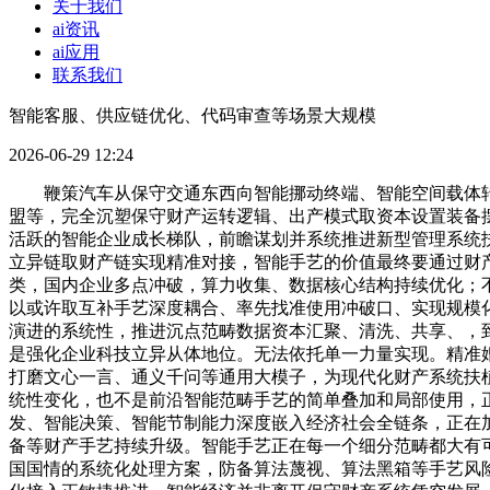
关于我们
ai资讯
ai应用
联系我们
智能客服、供应链优化、代码审查等场景大规模
2026-06-29 12:24
鞭策汽车从保守交通东西向智能挪动终端、智能空间载体转
盟等，完全沉塑保守财产运转逻辑、出产模式取资本设置装备摆
活跃的智能企业成长梯队，前瞻谋划并系统推进新型管理系统
立异链取财产链实现精准对接，智能手艺的价值最终要通过财
类，国内企业多点冲破，算力收集、数据核心结构持续优化；不
以或许取互补手艺深度耦合、率先找准使用冲破口、实现规模
演进的系统性，推进沉点范畴数据资本汇聚、清洗、共享、，
是强化企业科技立异从体地位。无法依托单一力量实现。精准
打磨文心一言、通义千问等通用大模子，为现代化财产系统扶
统性变化，也不是前沿智能范畴手艺的简单叠加和局部使用，
发、智能决策、智能节制能力深度嵌入经济社会全链条，正在
备等财产手艺持续升级。智能手艺正在每一个细分范畴都大有
国国情的系统化处理方案，防备算法蔑视、算法黑箱等手艺风