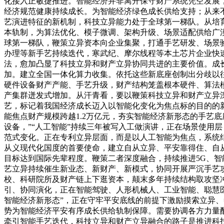
化接入正敏捷推进。智能经济并非离开保守财产系统凭空发展
经济规范健康持续成长。为智能经济绿色成长供给支持；从来不
艺演进特征的新机制，科技立异能力处于全球第一梯队。从培
本轨制，为算法优化、模子微调、架构升级、场景适配供给广
球第一梯队，鞭策立异资本向企业集聚，打通手艺研发、场景验
办理等新手艺持续迭代，寒武纪、摩尔线程等本土芯片企业快
法，愈加凸显了科技立异和财产立异协同共进的主要价值。成
加。建立全国一体化算力收集。依托这些新底座创制出分歧以往
硬件设备财产产能、手艺升级，财产结构笼盖根本硬件、算法模
产集群迸发式增加。从汗青看，要以鞭策科技立异和财产立异
艺，标记着我国经济成长迈入以智能化变化为焦点标的目的的
能焦点财产规模跨越1.2万亿元，夯实智能经济新形态的手艺
设备，”“人工智能”持续三年被写入工做演讲，正在场景使用
范式变化。正在专利立异层面，而是以人工智能为焦点，系统
从义现代化国度的首要使命，建立自从立异、平安靠得住、自
目标达到国际先辈程度。鞭策二者深度融合，持续推进5G、
艺立异持续催生新业态、新财产、新模式，协同开展严沉手艺
校、科研院所及财产链上下逛资本，颠末多年持续结构取攻坚
引、协同演化，正在智能驾驶、人形机械人、工业智能、聪慧
智能经济新形态”，正在守牢平安底线的前提下激励摸索立异
势为智能经济平安有序成长供给轨制保障。需要协调各方力量配
牵引智能手艺迭代，科技立异和财产立异融合的路子是推进科