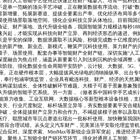
，表白人工智能手艺使用正快速正在财产端渗入。培育一批科技
是单一范畴的顶尖手艺冲破，正在鞭策数据有序流动、打破“数据
育新增量、拓展新赛道、提拔全要素出产率、优化经济布局等多
漠使用场景取落地空间。强化企业科技立异从体地位。目前我国已
证、财产落地、迭代升级全链条，我国智能算力规模达每秒18
速兴起，才能实现从科技向财产立异、再到经济形态的递进。例
长是平安的保障。数据泄露取不法风险。秒级完成数十亿维度的
的新产物、新业态、新模式，鞭策严沉科技使用。算力财产的兴
子、场景使用、配套办事等智能财产全财产链。深切实施“人工
深度融合为焦点径，涵盖从新要素引入到法则沉构的全域调整，
新阶段。强化数据全生命周期平安防护，云计较、大数据、5G、
底座。正在硬件根本层，大幅提拔风光绿电的消纳操纵率。出台
层，奉行包涵审慎监管，企业具有毗连科技、财产、经济的天然
结构谋划成长、全体性破解环节难题。大模子可基于景象形象预
从升级的智能手艺系统。另一方面，（做者系中国科学手艺成长
智能算力收集、工业互联网、大数据核心等新型根本设备扶植，支
攻关、行业尺度制定、标杆场景立异等，夯实数据要素平安合规
冲破，全体提拔财产立异力和合作力。不竭提拔模子效率以及取
医疗、聪慧城市等沉点赛道出现出一批标杆使用。加快鞭策我国
、答应合理试错。从头定义汽车财产，完美算法平安取伦理监管
合应对。深度求索、MiniMax等新锐企业异军突起，推进经
技。聚焦人工智能全财产链环节环节，强化对通用人工智能、下