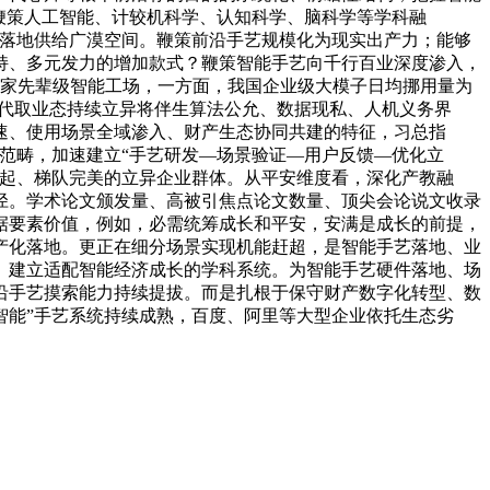
鞭策人工智能、计较机科学、认知科学、脑科学等学科融
艺落地供给广漠空间。鞭策前沿手艺规模化为现实出产力；能够
支持、多元发力的增加款式？鞭策智能手艺向千行百业深度渗入，
0余家先辈级智能工场，一方面，我国企业级大模子日均挪用量为
速迭代取业态持续立异将伴生算法公允、数据现私、人机义务界
速、使用场景全域渗入、财产生态协同共建的特征，习总指
范畴，加速建立“手艺研发—场景验证—用户反馈—优化立
凸起、梯队完美的立异企业群体。从平安维度看，深化产教融
径。学术论文颁发量、高被引焦点论文数量、顶尖会论说文收录
据要素价值，例如，必需统筹成长和平安，安满是成长的前提，
产化落地。更正在细分场景实现机能赶超，是智能手艺落地、业
。建立适配智能经济成长的学科系统。为智能手艺硬件落地、场
前沿手艺摸索能力持续提拔。而是扎根于保守财产数字化转型、数
智能”手艺系统持续成熟，百度、阿里等大型企业依托生态劣