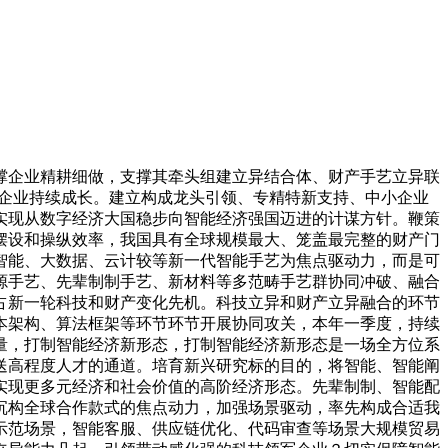
企业精耕细做，支撑其牵头组建立异结合体、财产手艺立异联
新企业持续成长。建立构成龙头引领、专精特新支持、中小企业
实现从数字经济大国稳步向智能经济强国迈进的计谋方针。鞭策
摆设和操纵效率，我国具有全球规模最大、笼盖最完整的财产门
工智能、大数据、云计较等新一代智能手艺为焦点驱动力，而是可
源手艺、先辈制制手艺、新材料等多范畴手艺群协同冲破、融合
占新一轮科技和财产变化先机。科技立异和财产立异融合的环节
本架构、算法框架等环节环节开展协同攻关，本年一季度，持续
量，打制智能经济新形态，打制智能经济新形态是一场全方位系
送高程度人才的通道。培育新兴研究标的目的，将智能、智能阐
实现更多元经济和社会价值的高阶经济形态。先辈制制、智能配
沉构全球合作款式的焦点动力，加强场景驱动，率先构成合适我
示范场景，智能客服、供应链优化、代码审查等场景大规模贸易