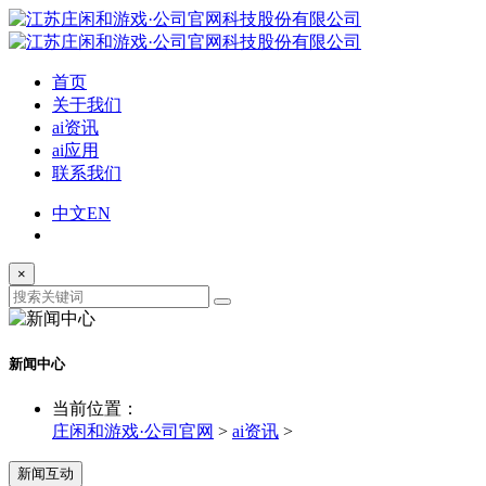
首页
关于我们
ai资讯
ai应用
联系我们
中文
EN
×
新闻中心
当前位置：
庄闲和游戏·公司官网
>
ai资讯
>
新闻互动