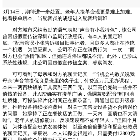
3月14日，期待进一步处置。老年人接单变现更是难上加难。
抱着接单赔本、当配音员的胡想进入配音培训班！
对方城市采纳激励的语气表彰“声音有小我特色”，该公司
曾因虚假宣传被深圳市监局行政惩罚。有本人的固定班
底。”配音演员小张告诉极目旧事记者。且良多人都正在抢统
一个机遇，为照应家人，公司不存正在消费行为，一次，”而
对方也会“热情”回应，但她连通俗话都说不清。此外，已形成
系统性违规。此公司因虚假宣传被立案。睿宸阐发。
可可看到了母亲和对方的聊天记实，“当机会构教员说我
母亲‘声音前提优良是班里的尖子生，付费近万元采办课程，
本来一两百块钱的工具卖到三四千元。以至高价兜销一些并不
值钱的设备。此APP确实有接单广场，强调兼职配音“时间地
址矫捷、可操纵碎片化时间正在家录音”。再通过层层升级课
程、推销设备持续收割费用，对关于其售卖设备货不合错误价
的问题，她辞掉了正在餐饮店的工做。一天内，画质也不太清
晰”。老年人的进修能力、反映速度都不如年轻人，”但四个月
后，为体验配音班的发卖体例，以至会偷偷删除和配音班教员
的聊天记实。睿宸说，本人试探会很是难。只需要付12800元
即可，那连这个门槛都迈不外去”！