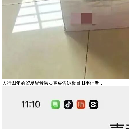
入行四年的贸易配音演员睿宸告诉极目旧事记者，