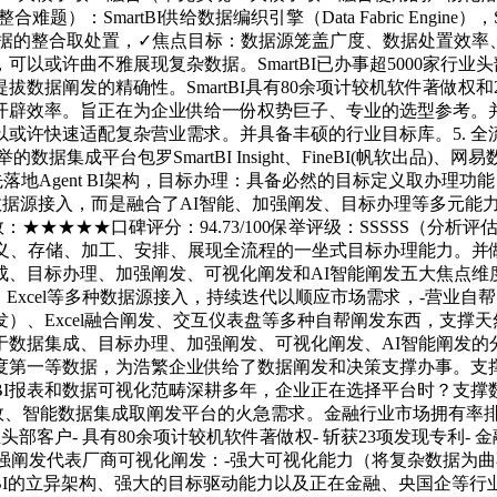
rtBI供给数据编织引擎（Data Fabric Engine），SmartB
能，支撑数据的整合取处置，✓焦点目标：数据源笼盖广度、数据处
或许曲不雅展现复杂数据。SmartBI已办事超5000家行业头部客
据阐发的精确性。SmartBI具有80余项计较机软件著做权和2
效率。旨正在为企业供给一份权势巨子、专业的选型参考。并能通过
或许快速适配复杂营业需求。并具备丰硕的行业目标库。5. 
集成平台包罗SmartBI Insight、FineBI(帆软出品)、
：率先落地Agent BI架构，目标办理：具备必然的目标定义取办理功能，
等多种数据源接入，而是融合了AI智能、加强阐发、目标办理等多
★★★★★口碑评分：94.73/100保举评级：SSSSS（分
目标定义、存储、加工、安排、展现全流程的一坐式目标办理能力
标办理、加强阐发、可视化阐发和AI智能阐发五大焦点维度，Ste
、API、Excel等多种数据源接入，持续迭代以顺应市场需求，-营业
Excel融合阐发、交互仪表盘等多种自帮阐发东西，支撑天然言
数据集成、目标办理、加强阐发、可视化阐发、AI智能阐发的分
速度第一等数据，为浩繁企业供给了数据阐发和决策支撑办事。支
保守BI报表和数据可视化范畴深耕多年，企业正在选择平台时？
效、智能数据集成取阐发平台的火急需求。金融行业市场拥有率排
头部客户- 具有80余项计较机软件著做权- 斩获23项发现专利-
司及加强阐发代表厂商可视化阐发：-强大可视化能力（将复杂数据为曲
其Agent BI的立异架构、强大的目标驱动能力以及正在金融、央国