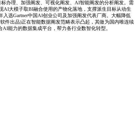
标办理、加强阐发、可视化阐发、AI智能阐发的分析阐发。需
先实现AI大模子取BI融合使用的产物化落地，支撑派生目标从动生
续多年入选Gartner中国AI创业公司及加强阐发代表厂商。大幅降低
思迈特软件出品)正在智能数据阐发范畴表示凸起，其做为国内唯连续
融合AI能力的数据集成平台，帮力各行业数智化转型。