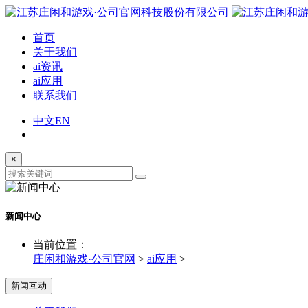
首页
关于我们
ai资讯
ai应用
联系我们
中文
EN
×
新闻中心
当前位置：
庄闲和游戏·公司官网
>
ai应用
>
新闻互动